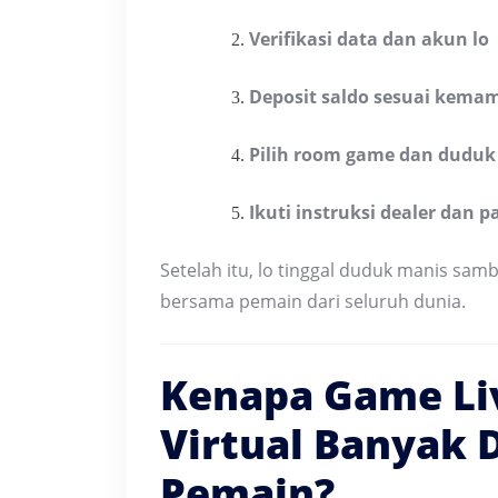
Verifikasi data dan akun lo
Deposit saldo sesuai kem
Pilih room game dan duduk 
Ikuti instruksi dealer dan 
Setelah itu, lo tinggal duduk manis sam
bersama pemain dari seluruh dunia.
Kenapa Game Li
Virtual Banyak 
Pemain?