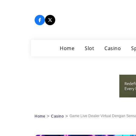
Skip
to
content
Home
Slot
Casino
S
>
>
Game Live Dealer Virtual Dengan Sensas
Home
Casino