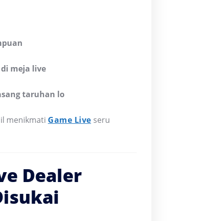
ampuan
di meja live
pasang taruhan lo
bil menikmati
Game Live
seru
ve Dealer
Disukai