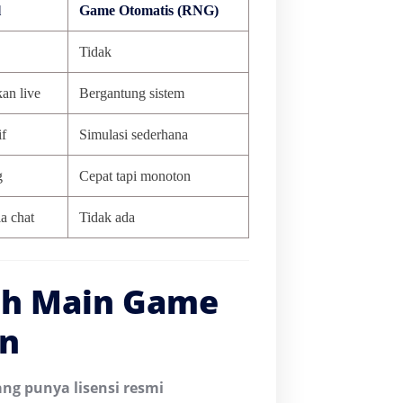
l
Game Otomatis (RNG)
Tidak
kan live
Bergantung sistem
if
Simulasi sederhana
g
Cepat tapi monoton
a chat
Tidak ada
ah Main Game
an
ang punya lisensi resmi