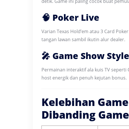
detik. Game ini paling cocok buat pemul
🧠 Poker Live
Varian Texas Hold’em atau 3 Card Poker 
tangan lawan sambil ikutin alur dealer.
🎤 Game Show Styl
Permainan interaktif ala kuis TV sepert
host energik dan penuh kejutan bonus.
Kelebihan Game
Dibanding Game