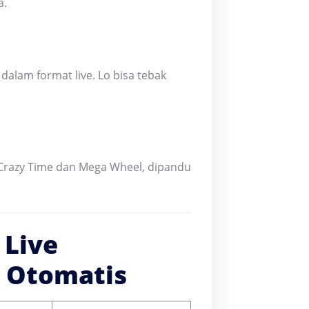
a.
dalam format live. Lo bisa tebak
e
i Crazy Time dan Mega Wheel, dipandu
 Live
 Otomatis