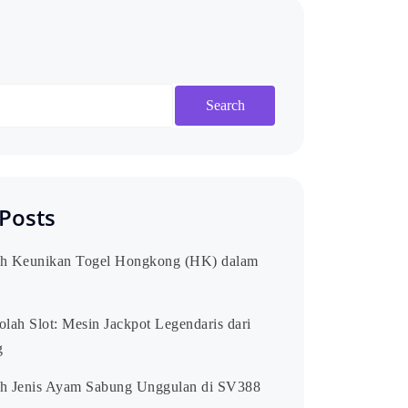
Search
Posts
 Keunikan Togel Hongkong (HK) dalam
ah Slot: Mesin Jackpot Legendaris dari
g
 Jenis Ayam Sabung Unggulan di SV388