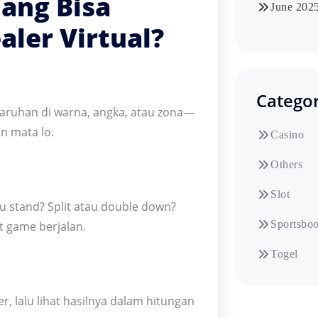
ang Bisa
June 202
aler Virtual?
Categor
 Taruhan di warna, angka, atau zona—
n mata lo.
Casino
Others
Slot
tau stand? Split atau double down?
Sportsbo
t game berjalan.
Togel
r, lalu lihat hasilnya dalam hitungan