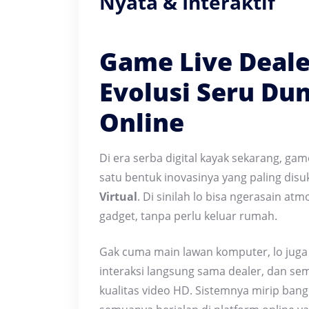
Nyata & Interaktif
Game Live Dealer
Evolusi Seru Dun
Online
Di era serba digital kayak sekarang, gam
satu bentuk inovasinya yang paling dis
Virtual
. Di sinilah lo bisa ngerasain atm
gadget, tanpa perlu keluar rumah.
Gak cuma main lawan komputer, lo juga 
interaksi langsung sama dealer, dan sem
kualitas video HD. Sistemnya mirip ban