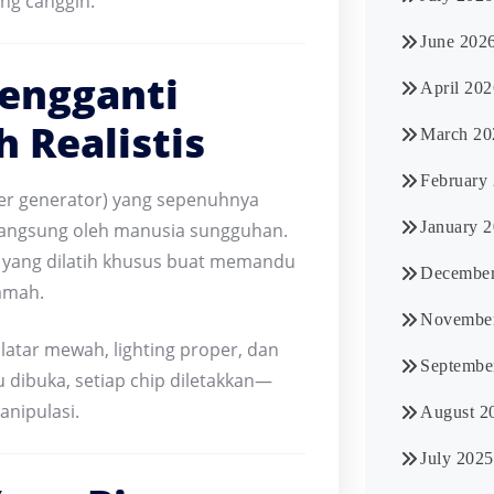
ang canggih.
June 202
Pengganti
April 202
 Realistis
March 20
February
r generator) yang sepenuhnya
January 
langsung oleh manusia sungguhan.
l yang dilatih khusus buat memandu
December
amah.
Novembe
 latar mewah, lighting proper, dan
Septembe
u dibuka, setiap chip diletakkan—
nipulasi.
August 2
July 2025