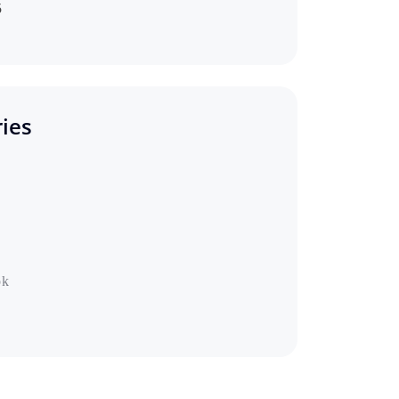
5
ies
ok