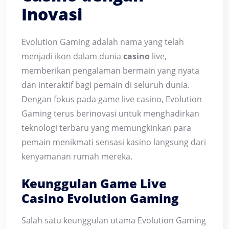
Inovasi
Evolution Gaming adalah nama yang telah
menjadi ikon dalam dunia
casino
live,
memberikan pengalaman bermain yang nyata
dan interaktif bagi pemain di seluruh dunia.
Dengan fokus pada game live casino, Evolution
Gaming terus berinovasi untuk menghadirkan
teknologi terbaru yang memungkinkan para
pemain menikmati sensasi kasino langsung dari
kenyamanan rumah mereka.
Keunggulan Game Live
Casino Evolution Gaming
Salah satu keunggulan utama Evolution Gaming