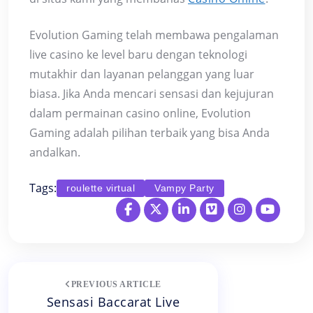
Evolution Gaming telah membawa pengalaman
live casino ke level baru dengan teknologi
mutakhir dan layanan pelanggan yang luar
biasa. Jika Anda mencari sensasi dan kejujuran
dalam permainan casino online, Evolution
Gaming adalah pilihan terbaik yang bisa Anda
andalkan.
Tags:
roulette virtual
Vampy Party
Post
PREVIOUS ARTICLE
navigation
Sensasi Baccarat Live