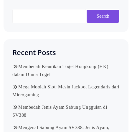
Search
Recent Posts
Membedah Keunikan Togel Hongkong (HK)
dalam Dunia Togel
Mega Moolah Slot: Mesin Jackpot Legendaris dari
Microgaming
Membedah Jenis Ayam Sabung Unggulan di
SV388
Mengenal Sabung Ayam SV388: Jenis Ayam,