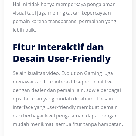
Hal ini tidak hanya memperkaya pengalaman
visual tapi juga meningkatkan kepercayaan
pemain karena transparansi permainan yang
lebih baik.
Fitur Interaktif dan
Desain User-Friendly
Selain kualitas video, Evolution Gaming juga
menawarkan fitur interaktif seperti chat live
dengan dealer dan pemain lain, sowie berbagai
opsi taruhan yang mudah dipahami. Desain
interface yang user-friendly membuat pemain
dari berbagai level pengalaman dapat dengan
mudah menikmati semua fitur tanpa hambatan.