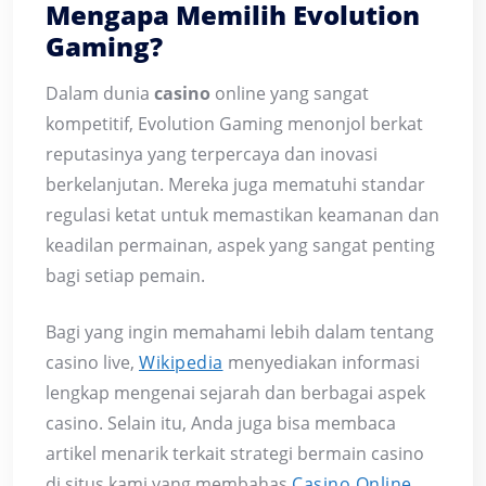
Mengapa Memilih Evolution
Gaming?
Dalam dunia
casino
online yang sangat
kompetitif, Evolution Gaming menonjol berkat
reputasinya yang terpercaya dan inovasi
berkelanjutan. Mereka juga mematuhi standar
regulasi ketat untuk memastikan keamanan dan
keadilan permainan, aspek yang sangat penting
bagi setiap pemain.
Bagi yang ingin memahami lebih dalam tentang
casino live,
Wikipedia
menyediakan informasi
lengkap mengenai sejarah dan berbagai aspek
casino. Selain itu, Anda juga bisa membaca
artikel menarik terkait strategi bermain casino
di situs kami yang membahas
Casino Online
.