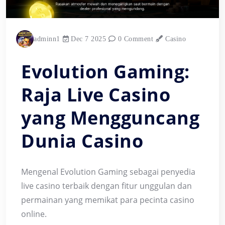
adminn1
Dec 7 2025
0 Comment
Casino
Evolution Gaming:
Raja Live Casino
yang Mengguncang
Dunia Casino
Mengenal Evolution Gaming sebagai penyedia
live casino terbaik dengan fitur unggulan dan
permainan yang memikat para pecinta casino
online.