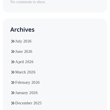
No comments to show.
Archives
July 2026
June 2026
April 2026
March 2026
February 2026
January 2026
December 2025