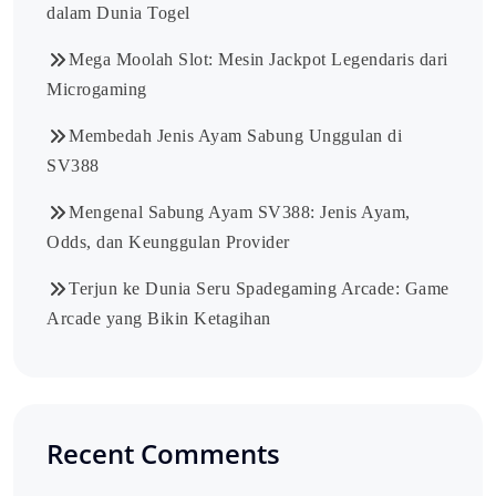
dalam Dunia Togel
Mega Moolah Slot: Mesin Jackpot Legendaris dari
Microgaming
Membedah Jenis Ayam Sabung Unggulan di
SV388
Mengenal Sabung Ayam SV388: Jenis Ayam,
Odds, dan Keunggulan Provider
Terjun ke Dunia Seru Spadegaming Arcade: Game
Arcade yang Bikin Ketagihan
Recent Comments