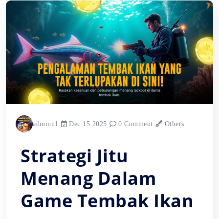
adminn1
Dec 15 2025
0 Comment
Others
Strategi Jitu
Menang Dalam
Game Tembak Ikan