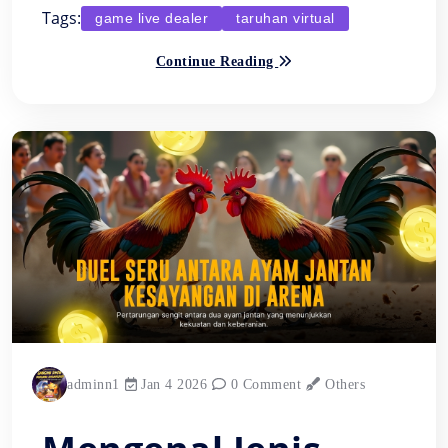
Tags:
game live dealer
taruhan virtual
Continue Reading
adminn1
Jan 4 2026
0 Comment
Others