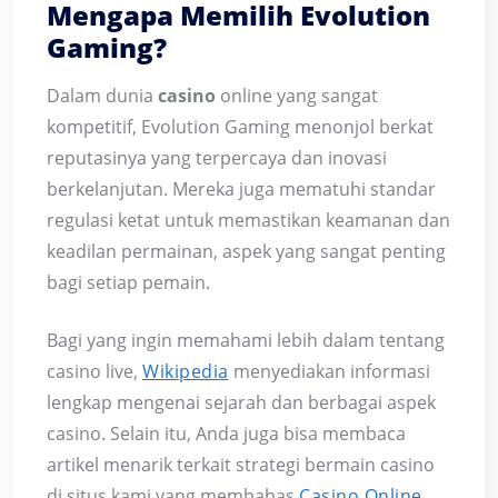
Mengapa Memilih Evolution
Gaming?
Dalam dunia
casino
online yang sangat
kompetitif, Evolution Gaming menonjol berkat
reputasinya yang terpercaya dan inovasi
berkelanjutan. Mereka juga mematuhi standar
regulasi ketat untuk memastikan keamanan dan
keadilan permainan, aspek yang sangat penting
bagi setiap pemain.
Bagi yang ingin memahami lebih dalam tentang
casino live,
Wikipedia
menyediakan informasi
lengkap mengenai sejarah dan berbagai aspek
casino. Selain itu, Anda juga bisa membaca
artikel menarik terkait strategi bermain casino
di situs kami yang membahas
Casino Online
.