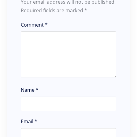
Your email address will not be published.
Required fields are marked
*
Comment
*
Name
*
Email
*