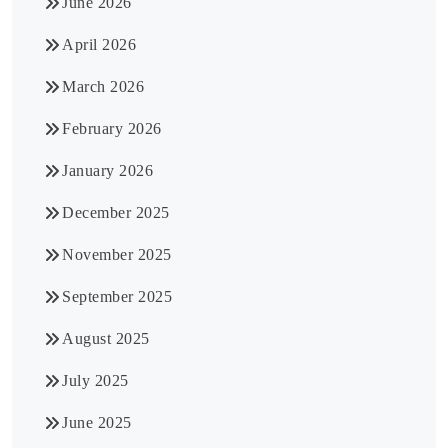
June 2026
April 2026
March 2026
February 2026
January 2026
December 2025
November 2025
September 2025
August 2025
July 2025
June 2025