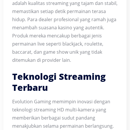
adalah kualitas streaming yang tajam dan stabil,
memastikan setiap detik permainan terasa
hidup. Para dealer profesional yang ramah juga
menambah suasana kasino yang autentik.
Produk mereka mencakup berbagai jenis
permainan live seperti blackjack, roulette,
baccarat, dan game show unik yang tidak
ditemukan di provider lain.
Teknologi Streaming
Terbaru
Evolution Gaming memimpin inovasi dengan
teknologi streaming HD multi-kamera yang
memberikan berbagai sudut pandang
menakjubkan selama permainan berlangsung.