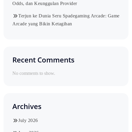
Odds, dan Keunggulan Provider
Terjun ke Dunia Seru Spadegaming Arcade: Game
Arcade yang Bikin Ketagihan
Recent Comments
No comments to show.
Archives
July 2026