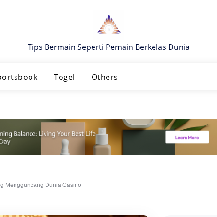
Tips Bermain Seperti Pemain Berkelas Dunia
portsbook
Togel
Others
ang Mengguncang Dunia Casino