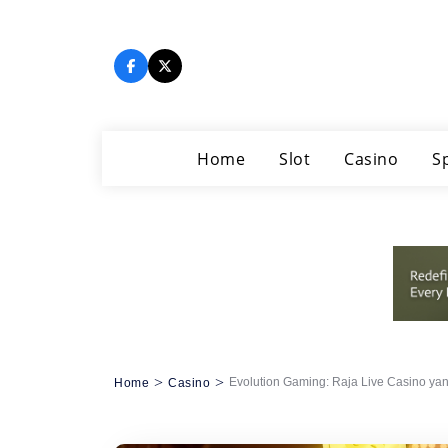
Skip
to
content
Home
Slot
Casino
S
>
>
Evolution Gaming: Raja Live Casino y
Home
Casino