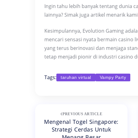
Ingin tahu lebih banyak tentang dunia c
lainnya? Simak juga artikel menarik ka
Kesimpulannya, Evolution Gaming adalah 
mencari sensasi nyata bermain casino li
yang terus berinovasi dan menjaga stand
tetap menjadi pionir di industri casino d
Tags:
taruhan virtual
Vampy Party
Post
PREVIOUS ARTICLE
navigation
Mengenal Togel Singapore:
Strategi Cerdas Untuk
Menang Besar