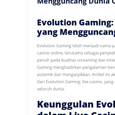
Mengguncang Dunia C
Evolution Gaming: 
yang Mengguncang
Evolution Gaming telah menjadi nama y
casino online, terutama sebagai penyedi
penuh pada kualitas streaming dan inter
Gaming menghadirkan pengalaman berma
autentik dan mengasyikkan. Artikel in
dari Evolution Gaming: live casino, yang
seluruh dunia.
Keunggulan Evo