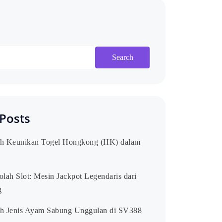
Search
Posts
 Keunikan Togel Hongkong (HK) dalam
ah Slot: Mesin Jackpot Legendaris dari
g
 Jenis Ayam Sabung Unggulan di SV388