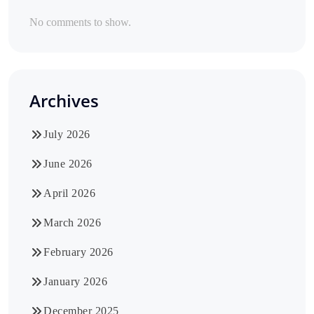
No comments to show.
Archives
July 2026
June 2026
April 2026
March 2026
February 2026
January 2026
December 2025