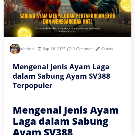
adminn1
Sep 18 2025
0 Comment
Others
Mengenal Jenis Ayam Laga
dalam Sabung Ayam SV388
Terpopuler
Mengenal Jenis Ayam
Laga dalam Sabung
Ayam SV388