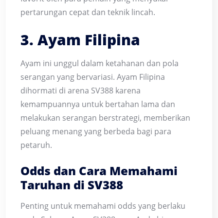
pertarungan cepat dan teknik lincah.
3. Ayam Filipina
Ayam ini unggul dalam ketahanan dan pola
serangan yang bervariasi. Ayam Filipina
dihormati di arena SV388 karena
kemampuannya untuk bertahan lama dan
melakukan serangan berstrategi, memberikan
peluang menang yang berbeda bagi para
petaruh.
Odds dan Cara Memahami
Taruhan di SV388
Penting untuk memahami odds yang berlaku