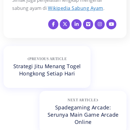
sabung ayam di
Wikipedia Sabung Ayam
.
Post
navigation
PREVIOUS ARTICLE
Strategi Jitu Menang Togel
Hongkong Setiap Hari
NEXT ARTICLE
Spadegaming Arcade:
Serunya Main Game Arcade
Online