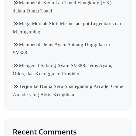
Membedah Keunikan Togel Hongkong (HK)
dalam Dunia Togel
Mega Moolah Slot: Mesin Jackpot Legendaris dari
Microgaming
Membedah Jenis Ayam Sabung Unggulan di
SV388
Mengenal Sabung Ayam SV388: Jenis Ayam,
Odds, dan Keunggulan Provider
Terjun ke Dunia Seru Spadegaming Arcade: Game
Arcade yang Bikin Ketagihan
Recent Comments