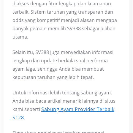
diakses dengan fitur lengkap dan keamanan
terbaik. Sistem taruhan yang transparan dan
odds yang kompetitif menjadi alasan mengapa
banyak pemain memilih SV388 sebagai pilihan
utama.
Selain itu, SV388 juga menyediakan informasi
lengkap dan update berkala soal performa
ayam laga, sehingga Anda bisa membuat
keputusan taruhan yang lebih tepat.
Untuk informasi lebih tentang sabung ayam,
Anda bisa baca artikel menarik lainnya di situs
kami seperti
Sabung Ayam Provider Terbaik
S128
.
Simak juga penjelasan lengkap mengenai