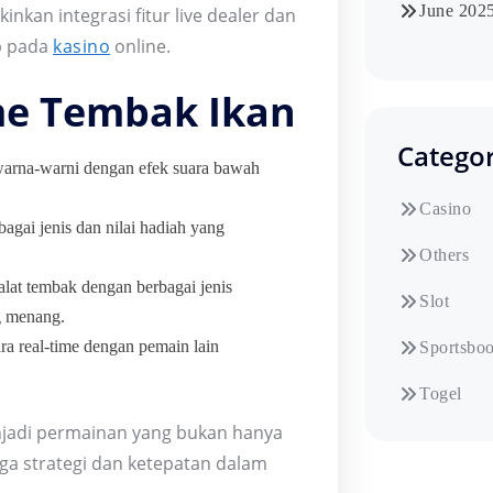
June 202
inkan integrasi fitur live dealer dan
p pada
kasino
online.
me Tembak Ikan
Categor
warna-warni dengan efek suara bawah
Casino
agai jenis dan nilai hadiah yang
Others
lat tembak dengan berbagai jenis
Slot
g menang.
ra real-time dengan pemain lain
Sportsbo
.
Togel
enjadi permainan yang bukan hanya
ga strategi dan ketepatan dalam