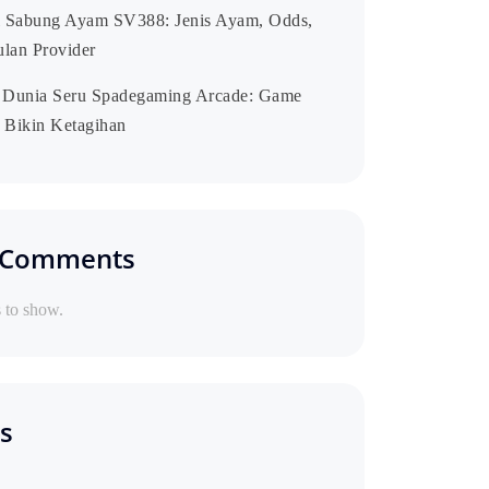
 Sabung Ayam SV388: Jenis Ayam, Odds,
lan Provider
e Dunia Seru Spadegaming Arcade: Game
 Bikin Ketagihan
 Comments
to show.
s