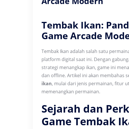
Arcade Modern
Tembak Ikan: Pan
Game Arcade Mod
Tembak Ikan adalah salah satu permaina
platform digital saat ini. Dengan gab
strategi menangkap ikan, game ini men
dan offline. Artikel ini akan membaha
ikan
, mulai dari jenis permainan, fitur u
memenangkan permainan.
Sejarah dan Pe
Game Tembak Ik