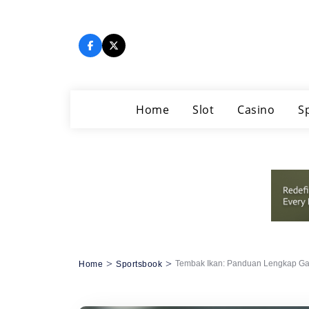
Skip
to
content
Home
Slot
Casino
S
>
>
Tembak Ikan: Panduan Lengkap G
Home
Sportsbook