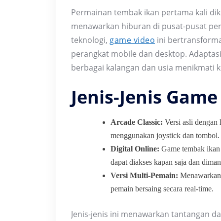
Permainan tembak ikan pertama kali dik
menawarkan hiburan di pusat-pusat pe
teknologi,
game video
ini bertransforma
perangkat mobile dan desktop. Adaptas
berbagai kalangan dan usia menikmati 
Jenis-Jenis Gam
Arcade Classic:
Versi asli dengan 
menggunakan joystick dan tombol.
Digital Online:
Game tembak ikan d
dapat diakses kapan saja dan diman
Versi Multi-Pemain:
Menawarkan 
pemain bersaing secara real-time.
Jenis-jenis ini menawarkan tantangan da