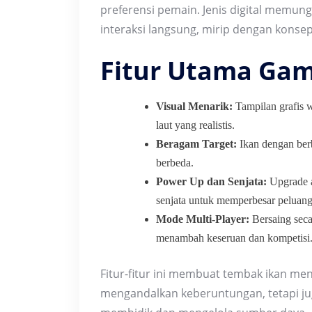
preferensi pemain. Jenis digital memungk
interaksi langsung, mirip dengan konse
Fitur Utama Ga
Visual Menarik:
Tampilan grafis 
laut yang realistis.
Beragam Target:
Ikan dengan berb
berbeda.
Power Up dan Senjata:
Upgrade a
senjata untuk memperbesar peluan
Mode Multi-Player:
Bersaing seca
menambah keseruan dan kompetisi
Fitur-fitur ini membuat tembak ikan m
mengandalkan keberuntungan, tetapi ju