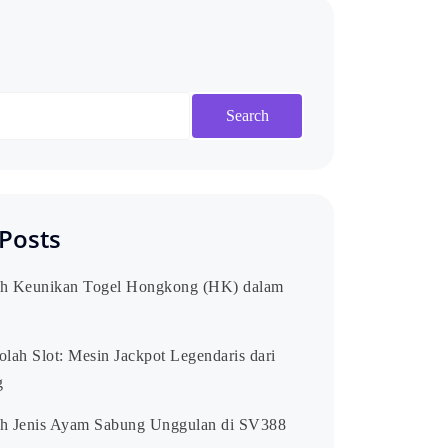
Search
Posts
 Keunikan Togel Hongkong (HK) dalam
ah Slot: Mesin Jackpot Legendaris dari
g
 Jenis Ayam Sabung Unggulan di SV388