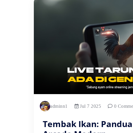
adminn1
Jul 7 2025
0 Comme
Tembak Ikan: Pandu